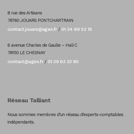
8 rue des Artisans
78760 JOUARS PONTCHARTRAIN
contact.jouars@agex.fr
01 34 89 52 15
/
6 avenue Charles de Gaulle – Hall C
78150 LE CHESNAY
contact@agex.fr
01 39 63 33 80
/
Réseau Talliant
Nous sommes membres d’un réseau d’experts-comptables
indépendants.