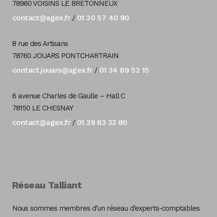
78960 VOISINS LE BRETONNEUX
contact@agex.fr
01 30 57 40 90
/
8 rue des Artisans
78760 JOUARS PONTCHARTRAIN
contact.jouars@agex.fr
01 34 89 52 15
/
6 avenue Charles de Gaulle – Hall C
78150 LE CHESNAY
contact@agex.fr
01 39 63 33 80
/
Réseau Talliant
Nous sommes membres d’un réseau d’experts-comptables