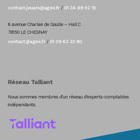
contact.jouars@agex.fr
01 34 89 52 15
/
6 avenue Charles de Gaulle – Hall C
78150 LE CHESNAY
contact@agex.fr
01 39 63 33 80
/
Réseau Talliant
Nous sommes membres d’un réseau d’experts-comptables
indépendants.