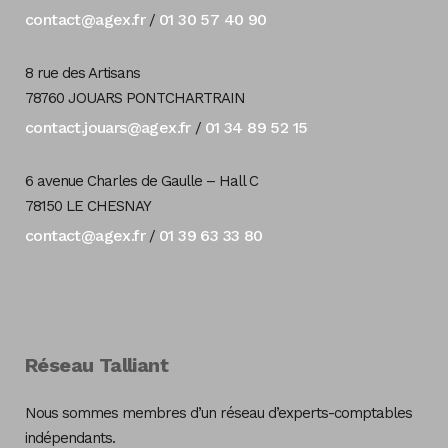
contact@agex.fr
01 30 57 40 90
/
8 rue des Artisans
78760 JOUARS PONTCHARTRAIN
contact.jouars@agex.fr
01 34 89 52 15
/
6 avenue Charles de Gaulle – Hall C
78150 LE CHESNAY
contact@agex.fr
01 39 63 33 80
/
Réseau Talliant
Nous sommes membres d’un réseau d’experts-comptables
indépendants.