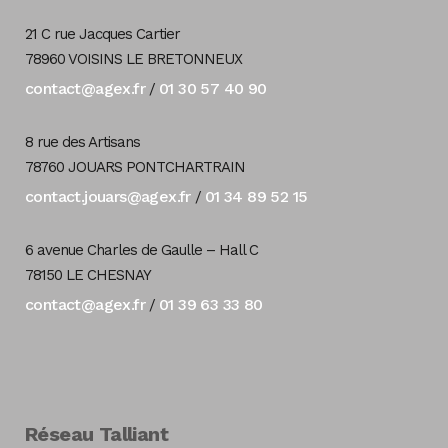
21 C rue Jacques Cartier
78960 VOISINS LE BRETONNEUX
contact@agex.fr
01 30 57 40 90
/
8 rue des Artisans
78760 JOUARS PONTCHARTRAIN
contact.jouars@agex.fr
01 34 89 52 15
/
6 avenue Charles de Gaulle – Hall C
78150 LE CHESNAY
contact@agex.fr
01 39 63 33 80
/
Réseau Talliant