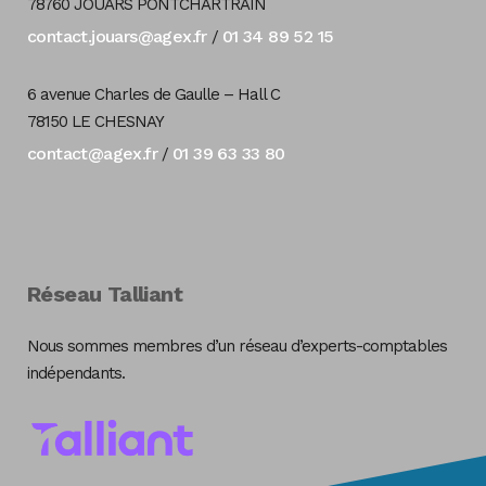
78760 JOUARS PONTCHARTRAIN
contact.jouars@agex.fr
01 34 89 52 15
/
6 avenue Charles de Gaulle – Hall C
78150 LE CHESNAY
contact@agex.fr
01 39 63 33 80
/
Réseau Talliant
Nous sommes membres d’un réseau d’experts-comptables
indépendants.