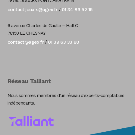
78760 JOUARS PONTCHARTRAIN
contact.jouars@agex.fr
01 34 89 52 15
/
6 avenue Charles de Gaulle – Hall C
78150 LE CHESNAY
contact@agex.fr
01 39 63 33 80
/
Réseau Talliant
Nous sommes membres d’un réseau d’experts-comptables
indépendants.