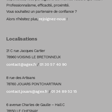
Professionnalisme, efficacité, proximité.
Vous souhaitez un partenaire de confiance ?
rejoignez-nous
Alors n’hésitez plus,
!
Localisations
21 C rue Jacques Cartier
78960 VOISINS LE BRETONNEUX
contact@agex.fr
01 30 57 40 90
/
8 rue des Artisans
78760 JOUARS PONTCHARTRAIN
contact.jouars@agex.fr
01 34 89 52 15
/
6 avenue Charles de Gaulle – Hall C
78150 LE CHESNAY