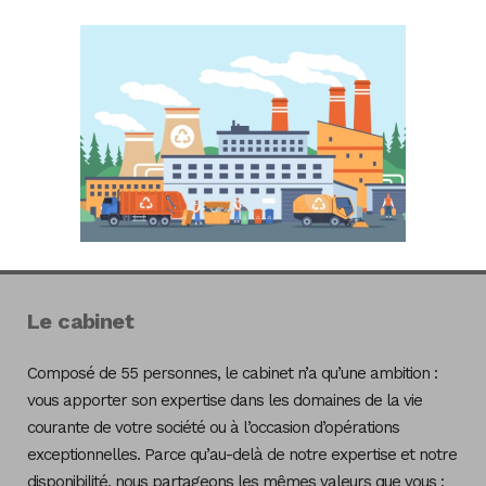
Le cabinet
Composé de 55 personnes, le cabinet n’a qu’une ambition :
vous apporter son expertise dans les domaines de la vie
courante de votre société ou à l’occasion d’opérations
exceptionnelles. Parce qu’au-delà de notre expertise et notre
disponibilité, nous partageons les mêmes valeurs que vous :