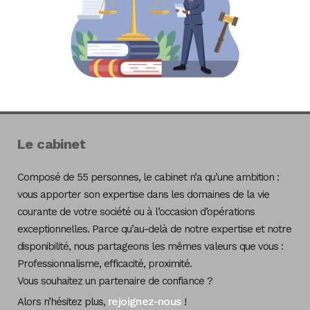
Le cabinet
Composé de 55 personnes, le cabinet n’a qu’une ambition :
vous apporter son expertise dans les domaines de la vie
courante de votre société ou à l’occasion d’opérations
exceptionnelles. Parce qu’au-delà de notre expertise et notre
disponibilité, nous partageons les mêmes valeurs que vous :
Professionnalisme, efficacité, proximité.
Vous souhaitez un partenaire de confiance ?
rejoignez-nous
Alors n’hésitez plus,
!