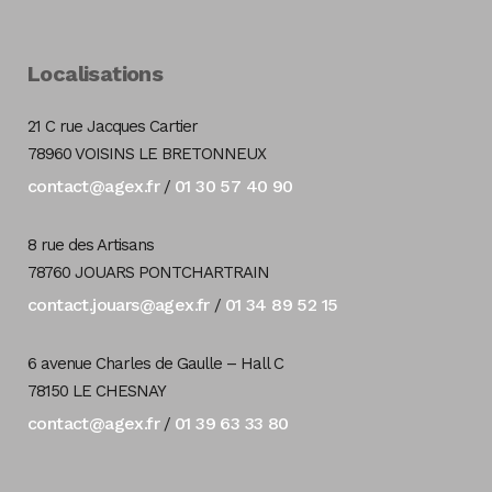
Localisations
21 C rue Jacques Cartier
78960 VOISINS LE BRETONNEUX
contact@agex.fr
01 30 57 40 90
/
8 rue des Artisans
78760 JOUARS PONTCHARTRAIN
contact.jouars@agex.fr
01 34 89 52 15
/
6 avenue Charles de Gaulle – Hall C
78150 LE CHESNAY
contact@agex.fr
01 39 63 33 80
/