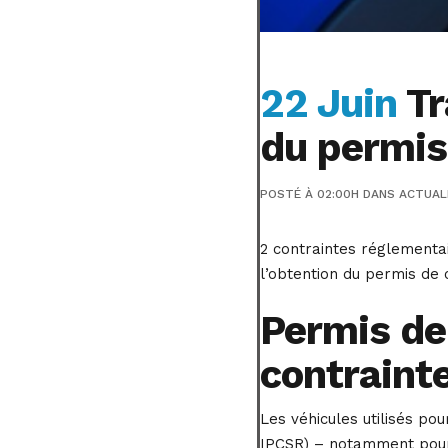
22 Juin
Tr
du permis
POSTÉ À 02:00H
DANS
ACTUAL
2 contraintes réglementa
l’obtention du permis de 
Permis de
contraint
Les véhicules utilisés po
IPCSR) – notamment pour 