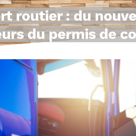
rt routier : du nouv
eurs du permis de c