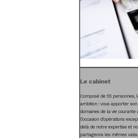
Le cabinet
Composé de 55 personnes, le
ambition : vous apporter son
domaines de la vie courante 
l’occasion d’opérations excep
delà de notre expertise et not
partageons les mêmes valeur