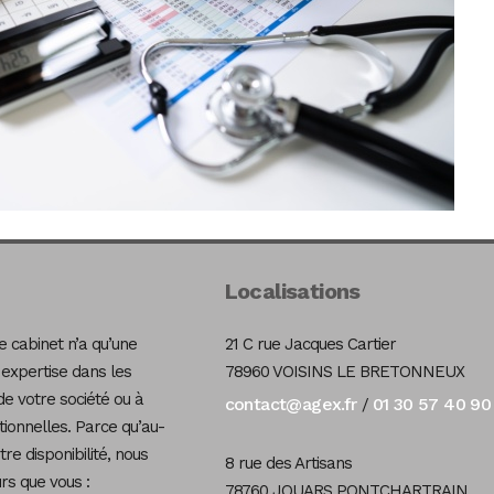
Localisations
 cabinet n’a qu’une
21 C rue Jacques Cartier
 expertise dans les
78960 VOISINS LE BRETONNEUX
de votre société ou à
contact@agex.fr
01 30 57 40 90
/
tionnelles. Parce qu’au-
re disponibilité, nous
8 rue des Artisans
s que vous :
78760 JOUARS PONTCHARTRAIN