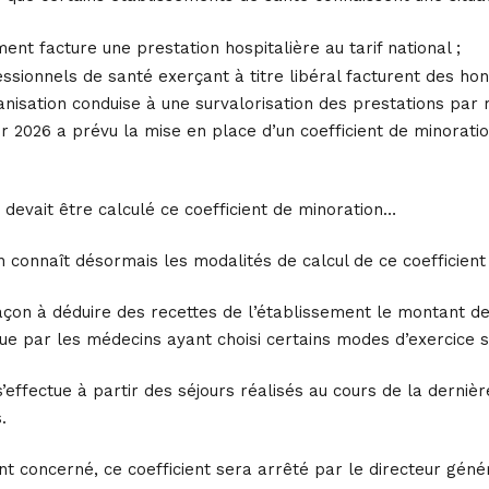
ment facture une prestation hospitalière au tarif national ;
essionnels de santé exerçant à titre libéral facturent des h
anisation conduise à une survalorisation des prestations par r
ur 2026 a prévu la mise en place d’un coefficient de minorati
devait être calculé ce coefficient de minoration…
on connaît désormais les modalités de calcul de ce coefficient
façon à déduire des recettes de l’établissement le montant de
que par les médecins ayant choisi certains modes d’exercice s
’effectue à partir des séjours réalisés au cours de la derniè
.
 concerné, ce coefficient sera arrêté par le directeur génér