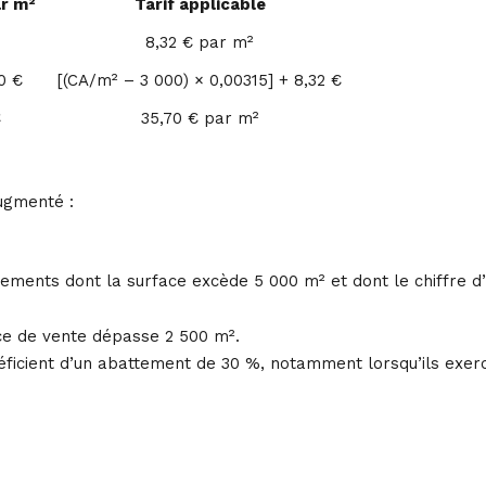
ar m²
Tarif applicable
8,32 € par m²
0 €
[(CA/m² – 3 000) × 0,00315] + 8,32 €
€
35,70 € par m²
ugmenté :
ements dont la surface excède 5 000 m² et dont le chiffre d’
ce de vente dépasse 2 500 m².
cient d’un abattement de 30 %, notamment lorsqu’ils exercent