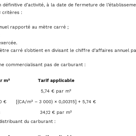
 définitive d’activité, à la date de fermeture de l’établisseme
critères :
annuel rapporté au mètre carré ;
;
 exercée.
ètre carré s’obtient en divisant le chiffre d’affaires annuel 
ne commercialisant pas de carburant :
ar m²
Tarif applicable
5,74 € par m²
0 €
[(CA/m² – 3 000) × 0,00315] + 5,74 €
€
34,12 € par m²
istribuant du carburant :