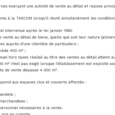
ces exerçant une activité de vente au détail et repose princ
is à la TASCOM lorsqu’il réunit simultanément les conditions
est intervenue après le 1er janvier 1960
de vente au détail de biens, quelle que soit leur nature (alimen
es auprès d’une clientèle de particuliers ;
xcède 400 m² ;
nnuel hors taxes réalisé au titre des ventes au détail atteint 
 400 m² n’est pas exigé lorsque l’établissement est exploité
ts de vente dépasse 4 000 m².
spond aux espaces clos et couverts affectés :
ientèle ;
 marchandises ;
ersonnel nécessaires à la vente.
 pris en compte :