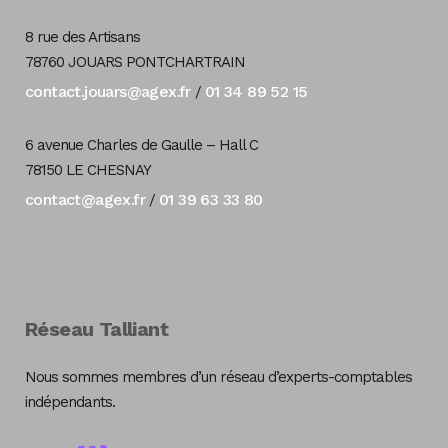
8 rue des Artisans
78760 JOUARS PONTCHARTRAIN
contact.jouars@agex.fr
01 34 89 52 15
/
6 avenue Charles de Gaulle – Hall C
78150 LE CHESNAY
contact@agex.fr
01 39 63 33 80
/
Réseau Talliant
Nous sommes membres d’un réseau d’experts-comptables
indépendants.