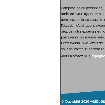
Composé de 55 personnes, le
ambition : vous apporter son
domaines de la vie courante 
l’occasion d’opérations excep
delà de notre expertise et not
partageons les mêmes valeur
Professionnalisme, efficacité,
Vous souhaitez un partenaire
rejoign
Alors n’hésitez plus,
© Copyright 2026 AGEX. Sit