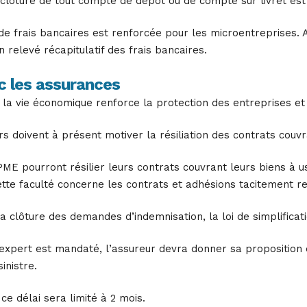
 clôture de tout compte de dépôt ou de compte sur livret est 
de frais bancaires est renforcée pour les microentreprises. 
 relevé récapitulatif des frais bancaires.
c les assurances
de la vie économique renforce la protection des entreprises et
rs doivent à présent motiver la résiliation des contrats couvr
PME pourront résilier leurs contrats couvrant leurs biens à u
ette faculté concerne les contrats et adhésions tacitement r
 la clôture des demandes d’indemnisation, la loi de simplifica
expert est mandaté, l’assureur devra donner sa proposition 
inistre.
ce délai sera limité à 2 mois.