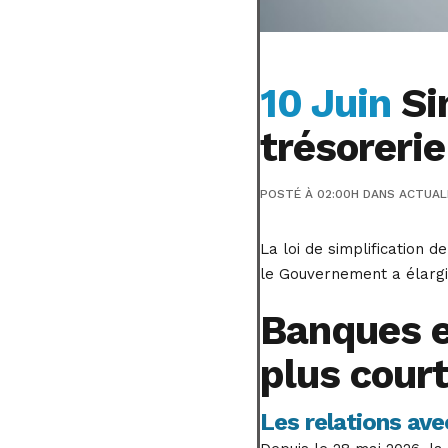
10 Juin
Sim
trésorerie
POSTÉ À 02:00H
DANS
ACTUAL
La loi de simplification 
le Gouvernement a élargi
Banques et
plus cour
Les relations av