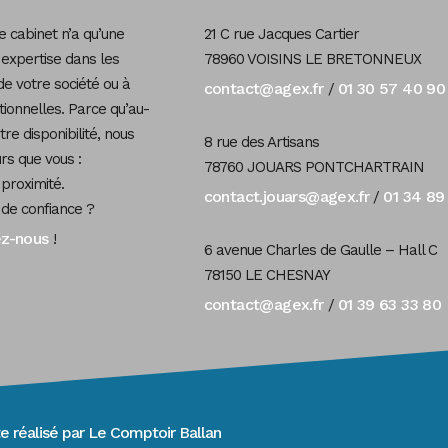
 cabinet n’a qu’une
21 C rue Jacques Cartier
 expertise dans les
78960 VOISINS LE BRETONNEUX
de votre société ou à
contact@agex.fr
01 30 57 40 90
/
tionnelles. Parce qu’au-
re disponibilité, nous
8 rue des Artisans
s que vous :
78760 JOUARS PONTCHARTRAIN
 proximité.
contact.jouars@agex.fr
01 34 89
/
 de confiance ?
ez-nous
!
6 avenue Charles de Gaulle – Hall C
78150 LE CHESNAY
contact@agex.fr
01 39 63 33 80
/
e réalisé par
Le Comptoir Ballan