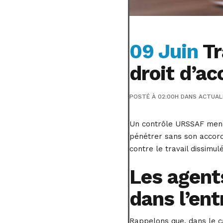
09 Juin
Tr
droit d’ac
POSTÉ À 02:00H
DANS
ACTUAL
Un contrôle URSSAF mené s
pénétrer sans son accord.
contre le travail dissimu
Les agent
dans l’ent
Rappelons que, dans le ca