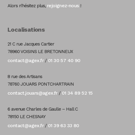
rejoignez-nous
Alors n’hésitez plus,
!
Localisations
21 C rue Jacques Cartier
78960 VOISINS LE BRETONNEUX
contact@agex.fr
01 30 57 40 90
/
8 rue des Artisans
78760 JOUARS PONTCHARTRAIN
contact.jouars@agex.fr
01 34 89 52 15
/
6 avenue Charles de Gaulle – Hall C
78150 LE CHESNAY
contact@agex.fr
01 39 63 33 80
/