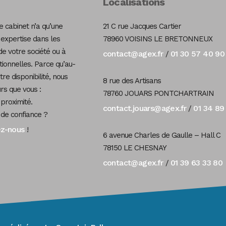
Localisations
 cabinet n’a qu’une
21 C rue Jacques Cartier
 expertise dans les
78960 VOISINS LE BRETONNEUX
de votre société ou à
contact@agex.fr
01 30 57 40 90
/
tionnelles. Parce qu’au-
re disponibilité, nous
8 rue des Artisans
s que vous :
78760 JOUARS PONTCHARTRAIN
 proximité.
contact.jouars@agex.fr
01 34 89
/
 de confiance ?
ez-nous
!
6 avenue Charles de Gaulle – Hall C
78150 LE CHESNAY
contact@agex.fr
01 39 63 33 80
/