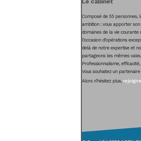
Le cabinet
Composé de 55 personnes, le
ambition : vous apporter son
domaines de la vie courante 
l’occasion d’opérations excep
delà de notre expertise et not
partageons les mêmes valeur
Professionnalisme, efficacité,
Vous souhaitez un partenaire
rejoign
Alors n’hésitez plus,