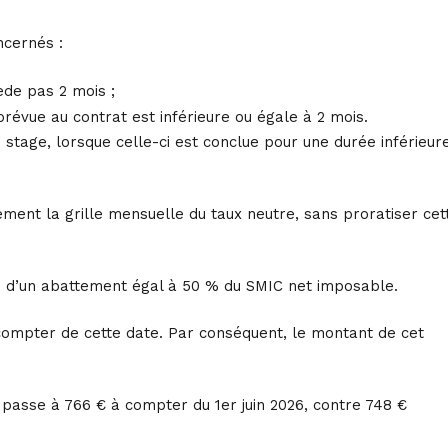
ncernés :
ède pas 2 mois ;
révue au contrat est inférieure ou égale à 2 mois.
 stage, lorsque celle-ci est conclue pour une durée inférieur
ent la grille mensuelle du taux neutre, sans proratiser cet
urce d’un abattement égal à 50 % du SMIC net imposable.
à compter de cette date. Par conséquent, le montant de cet
s passe à 766 € à compter du 1er juin 2026, contre 748 €