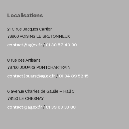
Localisations
21 C rue Jacques Cartier
78960 VOISINS LE BRETONNEUX
contact@agex.fr
01 30 57 40 90
/
8 rue des Artisans
78760 JOUARS PONTCHARTRAIN
contact.jouars@agex.fr
01 34 89 52 15
/
6 avenue Charles de Gaulle – Hall C
78150 LE CHESNAY
contact@agex.fr
01 39 63 33 80
/