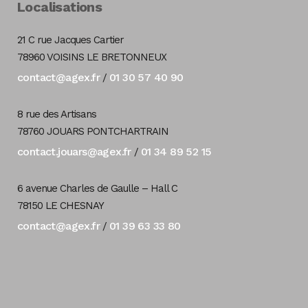
Localisations
21 C rue Jacques Cartier
78960 VOISINS LE BRETONNEUX
contact@agex.fr
01 30 57 40 90
/
8 rue des Artisans
78760 JOUARS PONTCHARTRAIN
contact.jouars@agex.fr
01 34 89 52 15
/
6 avenue Charles de Gaulle – Hall C
78150 LE CHESNAY
contact@agex.fr
01 39 63 33 80
/