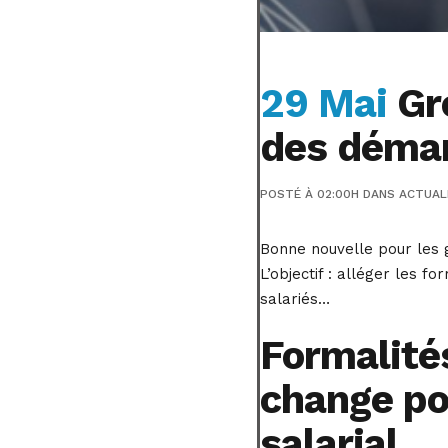
29 Mai
Gro
des démar
POSTÉ À 02:00H
DANS
ACTUAL
Bonne nouvelle pour les g
L’objectif : alléger les 
salariés…
Formalités
change po
salarial