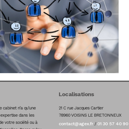
Localisations
 cabinet n’a qu’une
21 C rue Jacques Cartier
 expertise dans les
78960 VOISINS LE BRETONNEUX
de votre société ou à
contact@agex.fr
01 30 57 40 90
/