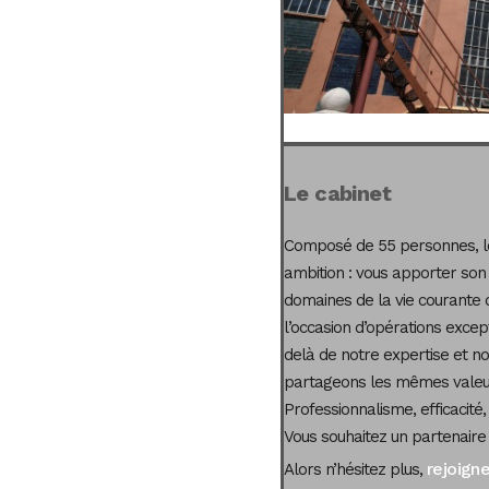
Le cabinet
Composé de 55 personnes, le
ambition : vous apporter son
domaines de la vie courante 
l’occasion d’opérations excep
delà de notre expertise et not
partageons les mêmes valeur
Professionnalisme, efficacité,
Vous souhaitez un partenaire
rejoign
Alors n’hésitez plus,