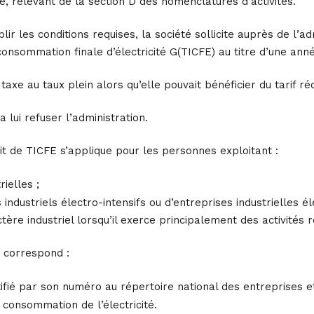
né, relevant de la section D des nomenclatures d’activités.
lir les conditions requises, la société sollicite auprès de 
 consommation finale d’électricité G(TICFE) au titre d’une ann
 taxe au taux plein alors qu’elle pouvait bénéficier du tarif ré
lui refuser l’administration.
uit de TICFE s’applique pour les personnes exploitant :
rielles ;
s industriels électro-intensifs ou d’entreprises industrielles é
tère industriel lorsqu’il exerce principalement des activités
 » correspond :
tifié par son numéro au répertoire national des entreprises e
e consommation de l’électricité.