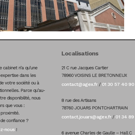
Localisations
 cabinet n’a qu’une
21 C rue Jacques Cartier
 expertise dans les
78960 VOISINS LE BRETONNEUX
de votre société ou à
contact@agex.fr
01 30 57 40 90
/
tionnelles. Parce qu’au-
re disponibilité, nous
8 rue des Artisans
s que vous :
78760 JOUARS PONTCHARTRAIN
 proximité.
contact.jouars@agex.fr
01 34 89
/
 de confiance ?
ez-nous
!
6 avenue Charles de Gaulle – Hall C