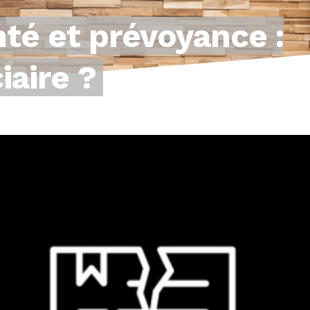
nté et prévoyance :
iaire ?