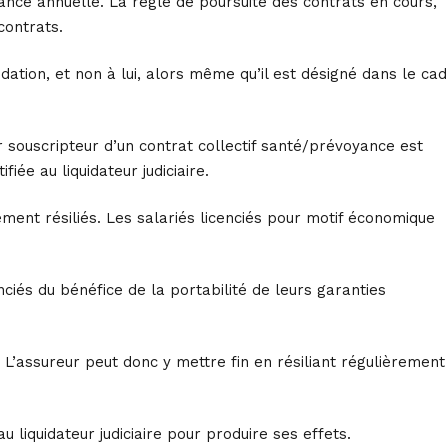
éance annuelle. La règle de poursuite des contrats en cours,
contrats.
quidation, et non à lui, alors même qu’il est désigné dans le ca
r souscripteur d’un contrat collectif santé/prévoyance est
ifiée au liquidateur judiciaire.
lement résiliés. Les salariés licenciés pour motif économique
cenciés du bénéfice de la portabilité de leurs garanties
. L’assureur peut donc y mettre fin en résiliant régulièrement
au liquidateur judiciaire pour produire ses effets.