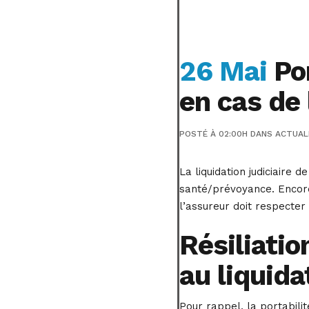
26 Mai
Por
en cas de 
POSTÉ À 02:00H
DANS
ACTUAL
La liquidation judiciaire 
santé/prévoyance. Encore f
l’assureur doit respecte
Résiliatio
au liquida
Pour rappel, la portabili