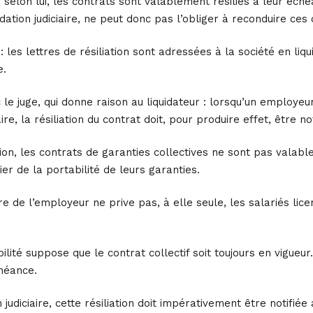
: selon lui, les contrats sont valablement résiliés à leur éch
dation judiciaire, ne peut donc pas l’obliger à reconduire ces 
e : les lettres de résiliation sont adressées à la société en li
e.
le juge, qui donne raison au liquidateur : lorsqu’un employeu
ire, la résiliation du contrat doit, pour produire effet, être not
ation, les contrats de garanties collectives ne sont pas valab
er de la portabilité de leurs garanties.
iaire de l’employeur ne prive pas, à elle seule, les salariés li
lité suppose que le contrat collectif soit toujours en vigueur
chéance.
 judiciaire, cette résiliation doit impérativement être notifiée 