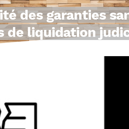
ité des garanties sa
s de liquidation judic