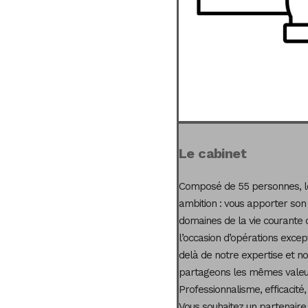
Le cabinet
Composé de 55 personnes, le
ambition : vous apporter son
domaines de la vie courante 
l’occasion d’opérations excep
delà de notre expertise et not
partageons les mêmes valeur
Professionnalisme, efficacité,
Vous souhaitez un partenaire