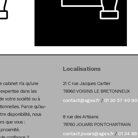
Localisations
 cabinet n’a qu’une
21 C rue Jacques Cartier
 expertise dans les
78960 VOISINS LE BRETONNEUX
de votre société ou à
contact@agex.fr
01 30 57 40 90
/
tionnelles. Parce qu’au-
re disponibilité, nous
8 rue des Artisans
s que vous :
78760 JOUARS PONTCHARTRAIN
 proximité.
contact.jouars@agex.fr
01 34 89
/
 de confiance ?