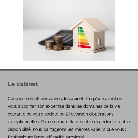
Le cabinet
Composé de 55 personnes, le cabinet n’a qu’une ambition :
vous apporter son expertise dans les domaines de la vie
courante de votre société ou à l’occasion d’opérations
exceptionnelles. Parce qu’au-delà de notre expertise et notre
disponibilité, nous partageons les mêmes valeurs que vous :
Professionnalisme, efficacité, proximité.