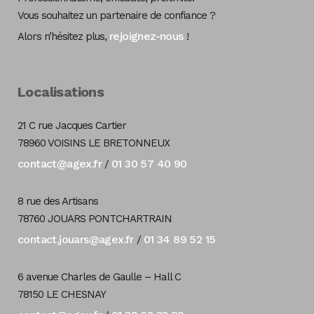
Vous souhaitez un partenaire de confiance ?
rejoignez-nous
Alors n’hésitez plus,
!
Localisations
21 C rue Jacques Cartier
78960 VOISINS LE BRETONNEUX
contact@agex.fr
01 30 57 40 90
/
8 rue des Artisans
78760 JOUARS PONTCHARTRAIN
contact.jouars@agex.fr
01 34 89 52 15
/
6 avenue Charles de Gaulle – Hall C
78150 LE CHESNAY