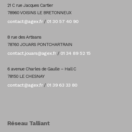
21 C rue Jacques Cartier
78960 VOISINS LE BRETONNEUX
contact@agex.fr
01 30 57 40 90
/
8 rue des Artisans
78760 JOUARS PONTCHARTRAIN
contact.jouars@agex.fr
01 34 89 52 15
/
6 avenue Charles de Gaulle – Hall C
78150 LE CHESNAY
contact@agex.fr
01 39 63 33 80
/
Réseau Talliant