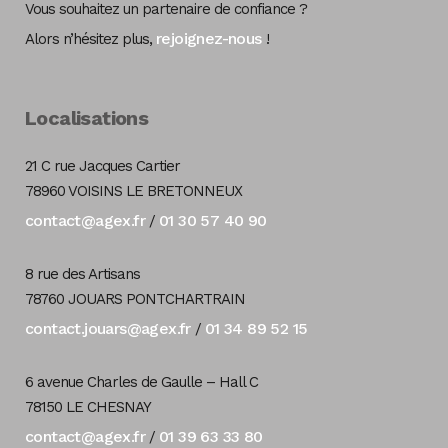
Vous souhaitez un partenaire de confiance ?
rejoignez-nous
Alors n’hésitez plus,
!
Localisations
21 C rue Jacques Cartier
78960 VOISINS LE BRETONNEUX
contact@agex.fr
01 30 57 40 90
/
8 rue des Artisans
78760 JOUARS PONTCHARTRAIN
contact.jouars@agex.fr
01 34 89 52 15
/
6 avenue Charles de Gaulle – Hall C
78150 LE CHESNAY
contact@agex.fr
01 39 63 33 80
/