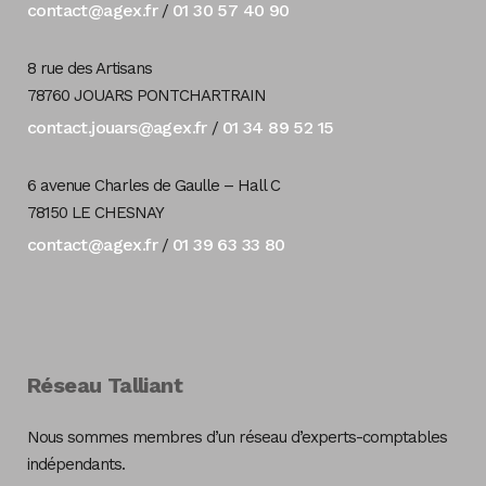
contact@agex.fr
01 30 57 40 90
/
8 rue des Artisans
78760 JOUARS PONTCHARTRAIN
contact.jouars@agex.fr
01 34 89 52 15
/
6 avenue Charles de Gaulle – Hall C
78150 LE CHESNAY
contact@agex.fr
01 39 63 33 80
/
Réseau Talliant
Nous sommes membres d’un réseau d’experts-comptables
indépendants.