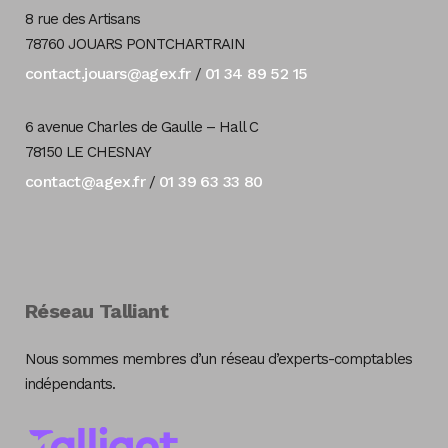
8 rue des Artisans
78760 JOUARS PONTCHARTRAIN
contact.jouars@agex.fr
01 34 89 52 15
/
6 avenue Charles de Gaulle – Hall C
78150 LE CHESNAY
contact@agex.fr
01 39 63 33 80
/
Réseau Talliant
Nous sommes membres d’un réseau d’experts-comptables
indépendants.