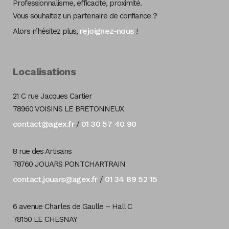
Professionnalisme, efficacité, proximité.
Vous souhaitez un partenaire de confiance ?
rejoignez-nous
Alors n’hésitez plus,
!
Localisations
21 C rue Jacques Cartier
78960 VOISINS LE BRETONNEUX
contact@agex.fr
01 30 57 40 90
/
8 rue des Artisans
78760 JOUARS PONTCHARTRAIN
contact.jouars@agex.fr
01 34 89 52 15
/
6 avenue Charles de Gaulle – Hall C
78150 LE CHESNAY