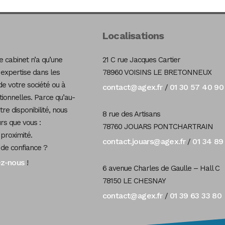
Localisations
 cabinet n’a qu’une
21 C rue Jacques Cartier
 expertise dans les
78960 VOISINS LE BRETONNEUX
de votre société ou à
contact@agex.fr
01 30 57 40 90
/
tionnelles. Parce qu’au-
re disponibilité, nous
8 rue des Artisans
s que vous :
78760 JOUARS PONTCHARTRAIN
 proximité.
contact.jouars@agex.fr
01 34 89
/
 de confiance ?
ez-nous
!
6 avenue Charles de Gaulle – Hall C
78150 LE CHESNAY
contact@agex.fr
01 39 63 33 80
/