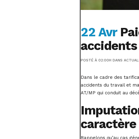
22 Avr
Pai
accidents
POSTÉ À 02:00H
DANS
ACTUAL
Dans le cadre des tarific
accidents du travail et m
AT/MP qui conduit au déc
Imputatio
caractère 
Rappelons qu’au cas génér