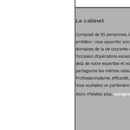
Le cabinet
Composé de 55 personnes, le
ambition : vous apporter son
domaines de la vie courante 
l’occasion d’opérations excep
delà de notre expertise et not
partageons les mêmes valeur
Professionnalisme, efficacité,
Vous souhaitez un partenaire
rejoign
Alors n’hésitez plus,