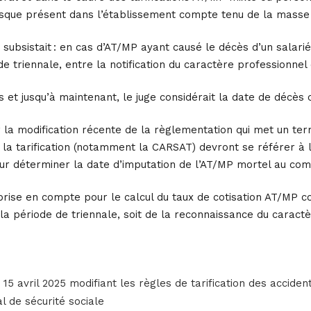
risque présent dans l’établissement compte tenu de la masse s
e subsistait : en cas d’AT/MP ayant causé le décès d’un salari
e triennale, entre la notification du caractère professionnel 
s et jusqu’à maintenant, le juge considérait la date de décès
 la modification récente de la règlementation qui met un terme
a tarification (notamment la CARSAT) devront se référer à l
our déterminer la date d’imputation de l’AT/MP mortel au co
e prise en compte pour le calcul du taux de cotisation AT/M
 la période de triennale, soit de la reconnaissance du caractè
15 avril 2025 modifiant les règles de tarification des accide
 de sécurité sociale