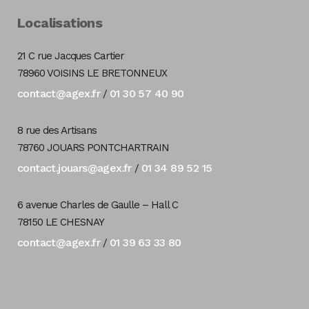
Localisations
21 C rue Jacques Cartier
78960 VOISINS LE BRETONNEUX
contact@agex.fr
01 30 57 40 90
/
8 rue des Artisans
78760 JOUARS PONTCHARTRAIN
contact.jouars@agex.fr
01 34 89 52 15
/
6 avenue Charles de Gaulle – Hall C
78150 LE CHESNAY
contact@agex.fr
01 39 63 33 80
/