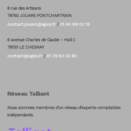
8 rue des Artisans
78760 JOUARS PONTCHARTRAIN
contact.jouars@agex.fr
01 34 89 52 15
/
6 avenue Charles de Gaulle – Hall C
78150 LE CHESNAY
contact@agex.fr
01 39 63 33 80
/
Réseau Talliant
Nous sommes membres d’un réseau d’experts-comptables
indépendants.