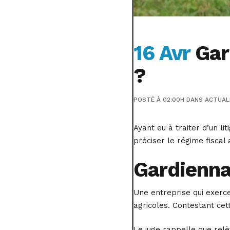
16 Avr
Gard
?
POSTÉ À 02:00H
DANS
ACTUAL
Ayant eu à traiter d’un li
préciser le régime fiscal
Gardienna
Une entreprise qui exerce
agricoles. Contestant cett
Le juge rappelle que relè