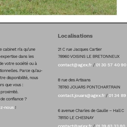
Localisations
 cabinet n’a qu’une
21 C rue Jacques Cartier
 expertise dans les
78960 VOISINS LE BRETONNEUX
de votre société ou à
contact@agex.fr
01 30 57 40 90
/
tionnelles. Parce qu’au-
re disponibilité, nous
8 rue des Artisans
s que vous :
78760 JOUARS PONTCHARTRAIN
 proximité.
contact.jouars@agex.fr
01 34 89
/
 de confiance ?
ez-nous
!
6 avenue Charles de Gaulle – Hall C
78150 LE CHESNAY
contact@agex.fr
01 39 63 33 80
/