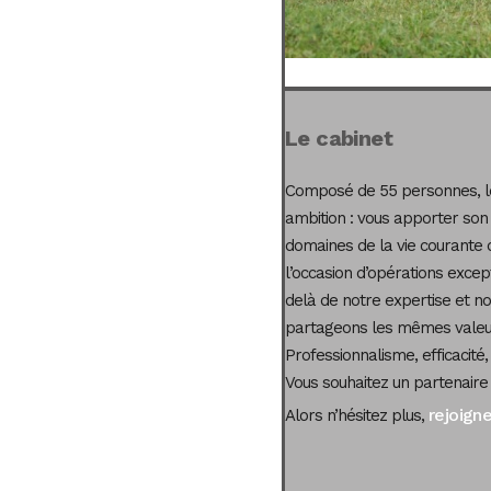
Le cabinet
Composé de 55 personnes, le
ambition : vous apporter son
domaines de la vie courante 
l’occasion d’opérations excep
delà de notre expertise et not
partageons les mêmes valeur
Professionnalisme, efficacité,
Vous souhaitez un partenaire
rejoign
Alors n’hésitez plus,