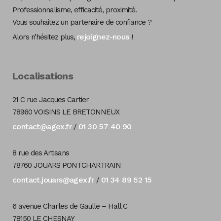
Professionnalisme, efficacité, proximité.
Vous souhaitez un partenaire de confiance ?
rejoignez-nous
Alors n’hésitez plus,
!
Localisations
21 C rue Jacques Cartier
78960 VOISINS LE BRETONNEUX
contact@agex.fr
01 30 57 40 90
/
8 rue des Artisans
78760 JOUARS PONTCHARTRAIN
contact.jouars@agex.fr
01 34 89 52 15
/
6 avenue Charles de Gaulle – Hall C
78150 LE CHESNAY