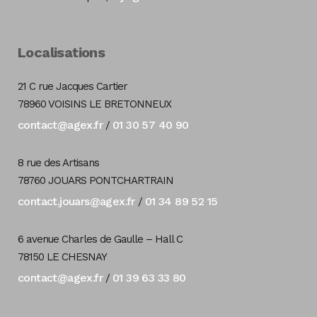
Localisations
21 C rue Jacques Cartier
78960 VOISINS LE BRETONNEUX
contact@agex.fr
01 30 57 40 90
/
8 rue des Artisans
78760 JOUARS PONTCHARTRAIN
contact.jouars@agex.fr
01 34 89 52 15
/
6 avenue Charles de Gaulle – Hall C
78150 LE CHESNAY
contact@agex.fr
01 39 63 33 80
/