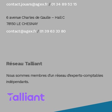
contact.jouars@agex.fr
01 34 89 52 15
/
6 avenue Charles de Gaulle – Hall C
78150 LE CHESNAY
contact@agex.fr
01 39 63 33 80
/
Réseau Talliant
Nous sommes membres d’un réseau d’experts-comptables
indépendants.