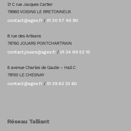
21 C rue Jacques Cartier
78960 VOISINS LE BRETONNEUX
contact@agex.fr
01 30 57 40 90
/
8 rue des Artisans
78760 JOUARS PONTCHARTRAIN
contact.jouars@agex.fr
01 34 89 52 15
/
6 avenue Charles de Gaulle – Hall C
78150 LE CHESNAY
contact@agex.fr
01 39 63 33 80
/
Réseau Talliant