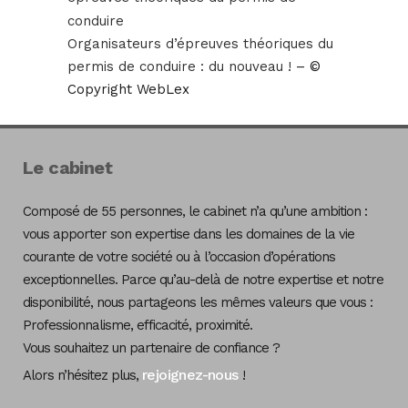
conduire
Organisateurs d’épreuves théoriques du
permis de conduire : du nouveau !
– ©
Copyright WebLex
Le cabinet
Composé de 55 personnes, le cabinet n’a qu’une ambition :
vous apporter son expertise dans les domaines de la vie
courante de votre société ou à l’occasion d’opérations
exceptionnelles. Parce qu’au-delà de notre expertise et notre
disponibilité, nous partageons les mêmes valeurs que vous :
Professionnalisme, efficacité, proximité.
Vous souhaitez un partenaire de confiance ?
rejoignez-nous
Alors n’hésitez plus,
!