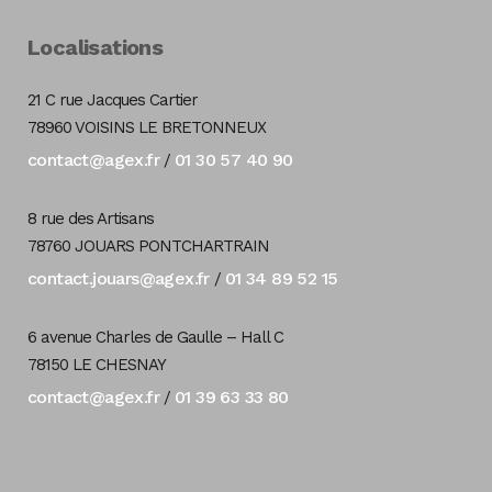
Localisations
21 C rue Jacques Cartier
78960 VOISINS LE BRETONNEUX
contact@agex.fr
01 30 57 40 90
/
8 rue des Artisans
78760 JOUARS PONTCHARTRAIN
contact.jouars@agex.fr
01 34 89 52 15
/
6 avenue Charles de Gaulle – Hall C
78150 LE CHESNAY
contact@agex.fr
01 39 63 33 80
/