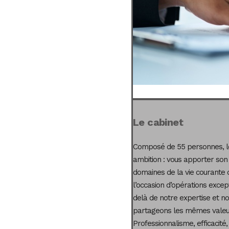
Le cabinet
Composé de 55 personnes, le
ambition : vous apporter son
domaines de la vie courante 
l’occasion d’opérations excep
delà de notre expertise et not
partageons les mêmes valeur
Professionnalisme, efficacité,