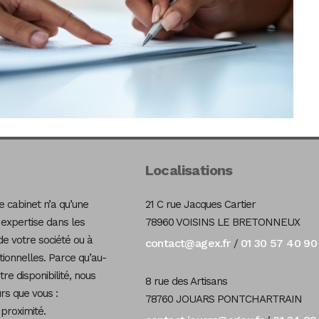
Localisations
 cabinet n’a qu’une
21 C rue Jacques Cartier
 expertise dans les
78960 VOISINS LE BRETONNEUX
de votre société ou à
contact@agex.fr
01 30 57 40 90
/
tionnelles. Parce qu’au-
re disponibilité, nous
8 rue des Artisans
s que vous :
78760 JOUARS PONTCHARTRAIN
 proximité.