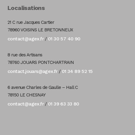
Localisations
21 C rue Jacques Cartier
78960 VOISINS LE BRETONNEUX
contact@agex.fr
01 30 57 40 90
/
8 rue des Artisans
78760 JOUARS PONTCHARTRAIN
contact.jouars@agex.fr
01 34 89 52 15
/
6 avenue Charles de Gaulle – Hall C
78150 LE CHESNAY
contact@agex.fr
01 39 63 33 80
/