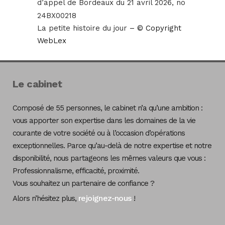
d’appel de Bordeaux du 21 avril 2026, no
24BX00218
La petite histoire du jour
– © Copyright
WebLex
Le cabinet
Composé de 55 personnes, le cabinet n’a qu’une ambition :
vous apporter son expertise dans les domaines de la vie
courante de votre société ou à l’occasion d’opérations
exceptionnelles. Parce qu’au-delà de notre expertise et notre
disponibilité, nous partageons les mêmes valeurs que vous :
Professionnalisme, efficacité, proximité.
Vous souhaitez un partenaire de confiance ?
rejoignez-nous
Alors n’hésitez plus,
!