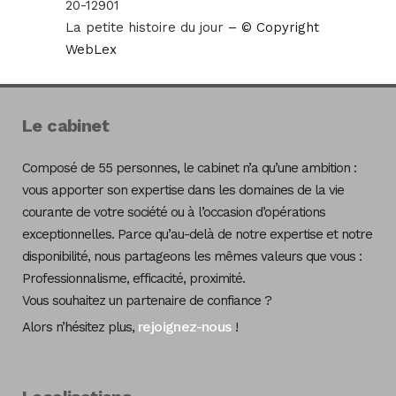
20-12901
La petite histoire du jour
– © Copyright
WebLex
Le cabinet
Composé de 55 personnes, le cabinet n’a qu’une ambition :
vous apporter son expertise dans les domaines de la vie
courante de votre société ou à l’occasion d’opérations
exceptionnelles. Parce qu’au-delà de notre expertise et notre
disponibilité, nous partageons les mêmes valeurs que vous :
Professionnalisme, efficacité, proximité.
Vous souhaitez un partenaire de confiance ?
rejoignez-nous
Alors n’hésitez plus,
!