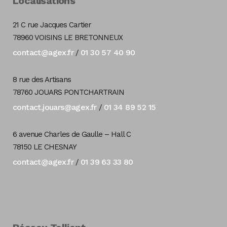
Localisations
21 C rue Jacques Cartier
78960 VOISINS LE BRETONNEUX
contact@agex.fr
01 30 57 40 90
/
8 rue des Artisans
78760 JOUARS PONTCHARTRAIN
contact.jouars@agex.fr
01 34 89 52 15
/
6 avenue Charles de Gaulle – Hall C
78150 LE CHESNAY
contact@agex.fr
01 39 63 33 80
/