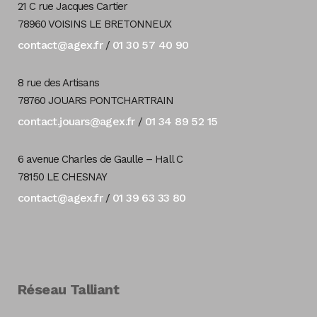
21 C rue Jacques Cartier
78960 VOISINS LE BRETONNEUX
contact@agex.fr
01 30 57 40 90
/
8 rue des Artisans
78760 JOUARS PONTCHARTRAIN
contact.jouars@agex.fr
01 34 89 52 15
/
6 avenue Charles de Gaulle – Hall C
78150 LE CHESNAY
contact@agex.fr
01 39 63 33 80
/
Réseau Talliant