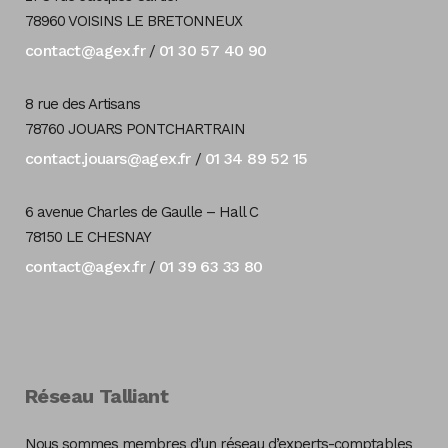
78960 VOISINS LE BRETONNEUX
contact@agex.fr
01 30 57 40 90
/
8 rue des Artisans
78760 JOUARS PONTCHARTRAIN
contact.jouars@agex.fr
01 34 89 52 15
/
6 avenue Charles de Gaulle – Hall C
78150 LE CHESNAY
contact@agex.fr
01 39 63 33 80
/
Réseau Talliant
Nous sommes membres d’un réseau d’experts-comptables