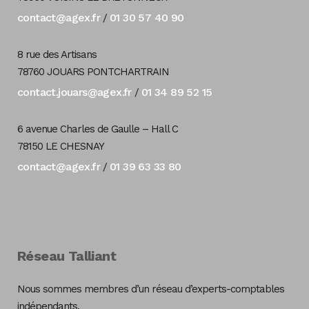
contact@agex.fr
01 30 57 40 90
/
8 rue des Artisans
78760 JOUARS PONTCHARTRAIN
contact.jouars@agex.fr
01 34 89 52 15
/
6 avenue Charles de Gaulle – Hall C
78150 LE CHESNAY
contact@agex.fr
01 39 63 33 80
/
Réseau Talliant
Nous sommes membres d’un réseau d’experts-comptables
indépendants.