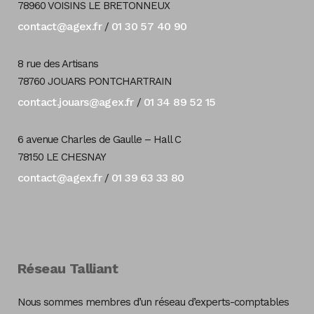
78960 VOISINS LE BRETONNEUX
contact@agex.fr
01 30 57 40 90
/
8 rue des Artisans
78760 JOUARS PONTCHARTRAIN
contact.jouars@agex.fr
01 34 89 52 15
/
6 avenue Charles de Gaulle – Hall C
78150 LE CHESNAY
contact@agex.fr
01 39 63 33 80
/
Réseau Talliant
Nous sommes membres d’un réseau d’experts-comptables