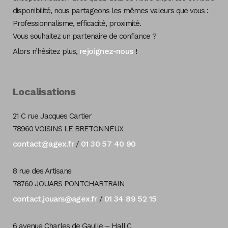
disponibilité, nous partageons les mêmes valeurs que vous :
Professionnalisme, efficacité, proximité.
Vous souhaitez un partenaire de confiance ?
rejoignez-nous
Alors n’hésitez plus,
!
Localisations
21 C rue Jacques Cartier
78960 VOISINS LE BRETONNEUX
contact@agex.fr
01 30 57 40 90
/
8 rue des Artisans
78760 JOUARS PONTCHARTRAIN
contact.jouars@agex.fr
01 34 89 52 15
/
6 avenue Charles de Gaulle – Hall C