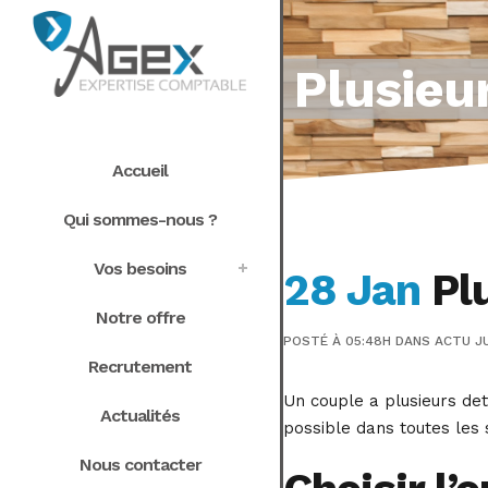
Plusieur
Accueil
Qui sommes-nous ?
Vos besoins
28 Jan
Plu
Notre offre
POSTÉ À 05:48H
DANS
ACTU JU
Recrutement
Un couple a plusieurs dett
Actualités
possible dans toutes les 
Nous contacter