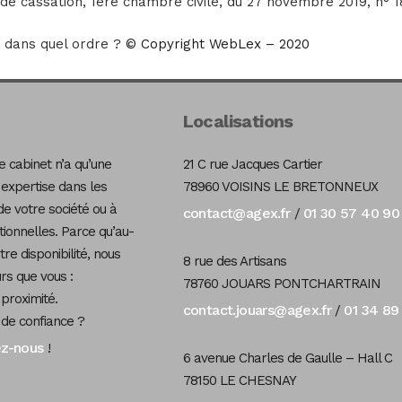
 de cassation, 1ère chambre civile, du 27 novembre 2019, n° 
: dans quel ordre ?
© Copyright WebLex – 2020
Localisations
 cabinet n’a qu’une
21 C rue Jacques Cartier
 expertise dans les
78960 VOISINS LE BRETONNEUX
de votre société ou à
contact@agex.fr
01 30 57 40 90
/
tionnelles. Parce qu’au-
re disponibilité, nous
8 rue des Artisans
s que vous :
78760 JOUARS PONTCHARTRAIN
 proximité.
contact.jouars@agex.fr
01 34 89
/
 de confiance ?
ez-nous
!
6 avenue Charles de Gaulle – Hall C
78150 LE CHESNAY