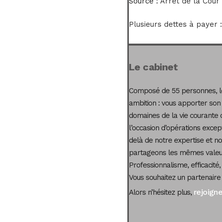
Source :
Arrêt de la Cour
Plusieurs dettes à payer 
Le cabinet
Composé de 55 personnes, le
ambition : vous apporter son
domaines de la vie courante 
l’occasion d’opérations excep
delà de notre expertise et not
partageons les mêmes valeur
Professionnalisme, efficacité,
Vous souhaitez un partenaire
rejoign
Alors n’hésitez plus,