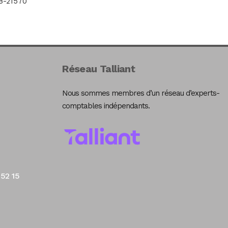
18-21570
Réseau Talliant
Nous sommes membres d’un réseau d’experts-
comptables indépendants.
 52 15