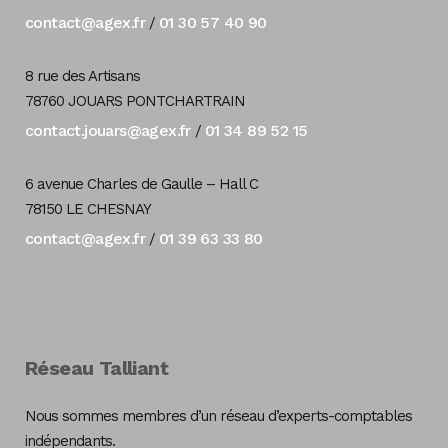
contact@agex.fr
01 30 57 40 90
/
8 rue des Artisans
78760 JOUARS PONTCHARTRAIN
contact.jouars@agex.fr
01 34 89 52 15
/
6 avenue Charles de Gaulle – Hall C
78150 LE CHESNAY
contact@agex.fr
01 39 63 33 80
/
Réseau Talliant
Nous sommes membres d’un réseau d’experts-comptables
indépendants.