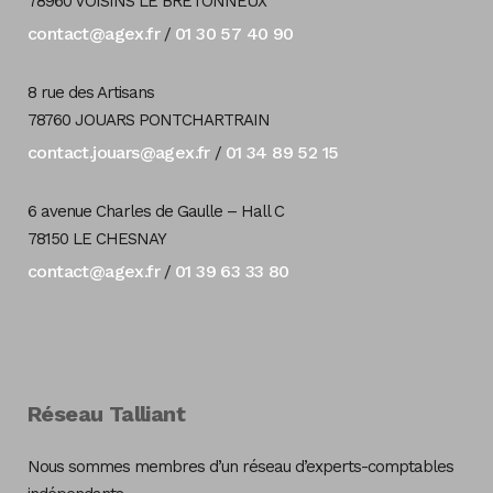
78960 VOISINS LE BRETONNEUX
contact@agex.fr
01 30 57 40 90
/
8 rue des Artisans
78760 JOUARS PONTCHARTRAIN
contact.jouars@agex.fr
01 34 89 52 15
/
6 avenue Charles de Gaulle – Hall C
78150 LE CHESNAY
contact@agex.fr
01 39 63 33 80
/
Réseau Talliant
Nous sommes membres d’un réseau d’experts-comptables