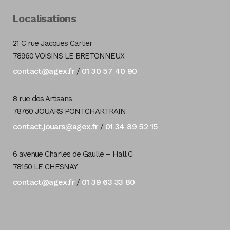
Localisations
21 C rue Jacques Cartier
78960 VOISINS LE BRETONNEUX
contact@agex.fr
01 30 57 40 90
/
8 rue des Artisans
78760 JOUARS PONTCHARTRAIN
contact.jouars@agex.fr
01 34 89 52 15
/
6 avenue Charles de Gaulle – Hall C
78150 LE CHESNAY
contact@agex.fr
01 39 63 33 80
/