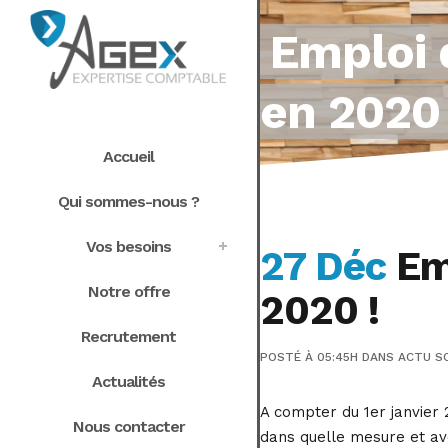
Emploi 
en 2020 
Accueil
Qui sommes-nous ?
Vos besoins
27 Déc
Emp
Notre offre
2020 !
Recrutement
POSTÉ À 05:45H
DANS
ACTU S
Actualités
A compter du 1er janvier 2
Nous contacter
dans quelle mesure et a