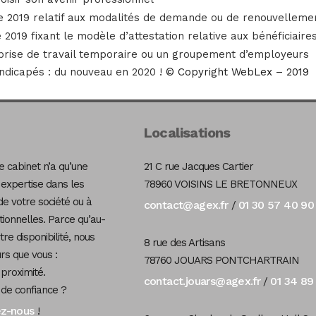
 2019 relatif aux modalités de demande ou de renouvellemen
2019 fixant le modèle d’attestation relative aux bénéficiaires
eprise de travail temporaire ou un groupement d’employeurs
ndicapés : du nouveau en 2020 !
© Copyright WebLex – 2019
Localisations
 cabinet n’a qu’une
21 C rue Jacques Cartier
 expertise dans les
78960 VOISINS LE BRETONNEUX
de votre société ou à
contact@agex.fr
01 30 57 40 90
/
tionnelles. Parce qu’au-
re disponibilité, nous
8 rue des Artisans
s que vous :
78760 JOUARS PONTCHARTRAIN
 proximité.
contact.jouars@agex.fr
01 34 89
/
 de confiance ?
ez-nous
!