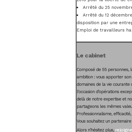
Arrêté du 25 novembre
Arrêté du 12 décembre 
disposition par une entr
Emploi de travailleurs ha
Le cabinet
Composé de 55 personnes, le
ambition : vous apporter son
domaines de la vie courante 
l’occasion d’opérations excep
delà de notre expertise et not
partageons les mêmes valeur
Professionnalisme, efficacité,
Vous souhaitez un partenaire
rejoign
Alors n’hésitez plus,