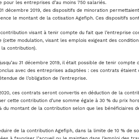
re pour les entreprises d’au moins 750 salariés.
u 31 décembre 2019, des dispositifs de minoration permettaien
nce le montant de la cotisation Agefiph. Ces dispositifs son
 contribution visant à tenir compte du fait que l’entreprise 
 (cette modulation, visant les emplois exigeant des conditions
la contribution).
 jusqu’au 31 décembre 2019, il était possible de tenir compte 
onclus avec des entreprises adaptées : ces contrats étaient c
tendue de l’obligation de l’entreprise.
2020, ces contrats seront convertis en déduction de la contrib
uer cette contribution d’une somme égale à 30 % du prix hors 
du montant de la contribution selon que les bénéficiaires d
déduire de la contribution Agefiph, dans la limite de 10 % de
nées à favoriser l’accueil ou le maintien dans l’emploi des tra